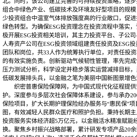
北。同时，该公司建立完善的可持续投资策略，逐步
组合中绿色产业、低碳技术及环境友好型项目的规模
少投资组合中温室气体排放强度高的行业敞口，促进
绿色转型。为确保ESG投资理念在投资流程中落实，
极开展ESG投资相关培训，其主力投资平台、子公司
人寿资产公司在ESG投资领域组建责任投资及ESG
团队和岗位，共33人作为统筹执行单位，对责任投
的有效实施负责。创新驱动气候韧性管理，率先完成
压力测试分析，科学设定并稳步落实运营减排目标，
低碳发展排头兵，以金融之笔为美丽中国新图景增色
织密普惠保险保障网，为中国式现代化征程提供
护。深度参与多层次社会保障体系建设，参与承办20
保险项目，扩大长期护理保险经办服务与“惠民保”项
图，有效减轻人民群众医疗和照护负担。秉持长期主
投资服务实体经济超5万亿元，以金融活水精准赋能
换。聚焦乡村振兴战略部署，累计研发专项产品20