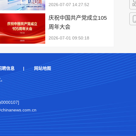
2026-07-07 14:27:52
快
庆祝中国共产党成立105
周年大会
客
2026-07-01 09:50:18
招聘信息
|
网站地图
权。
000107]
nanews.com.cn