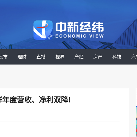
股市
理财
直播
视界
产经
房产
科技
汽
祥年度营收、净利双降!