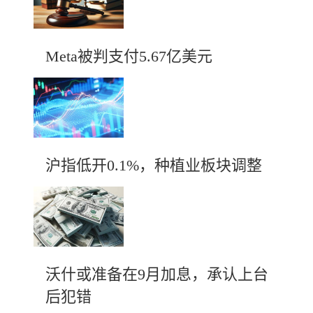
Meta被判支付5.67亿美元
沪指低开0.1%，种植业板块调整
沃什或准备在9月加息，承认上台
后犯错