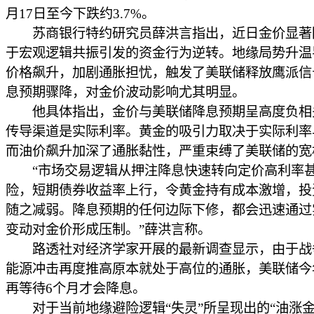
月17日至今下跌约3.7%。
苏商银行特约研究员薛洪言指出，近日金价显著
于宏观逻辑共振引发的资金行为逆转。地缘局势升温
价格飙升，加剧通胀担忧，触发了美联储释放鹰派信
息预期骤降，对金价波动影响尤其明显。
他具体指出，金价与美联储降息预期呈高度负相
传导渠道是实际利率。黄金的吸引力取决于实际利率
而油价飙升加深了通胀黏性，严重束缚了美联储的宽
“市场交易逻辑从押注降息快速转向定价高利率
险，短期债券收益率上行，令黄金持有成本激增，投
随之减弱。降息预期的任何边际下修，都会迅速通过
变动对金价形成压制。”薛洪言称。
路透社对经济学家开展的最新调查显示，由于战
能源冲击再度推高原本就处于高位的通胀，美联储今
再等待6个月才会降息。
对于当前地缘避险逻辑“失灵”所呈现出的“油涨金