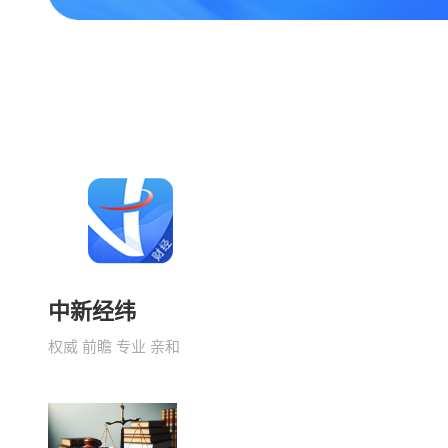
中新经纬
权威 前瞻 专业 亲和