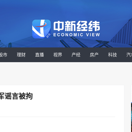
股市
理财
直播
视界
产经
房产
科技
汽
军谣言被拘