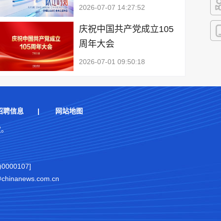
2026-07-07 14:27:52
快
庆祝中国共产党成立105
周年大会
客
2026-07-01 09:50:18
招聘信息
|
网站地图
权。
000107]
nanews.com.cn