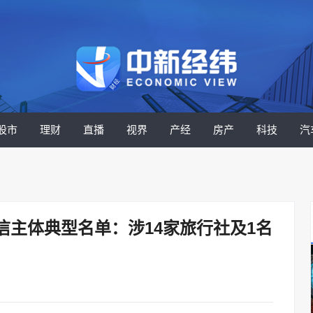
股市
理财
直播
视界
产经
房产
科技
汽
主体典型名单：涉14家旅行社及1名