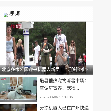
视频
北京多家公园迎来机器人新员工 “乏脏险难”四
类场景优先上岗
酷暑催热宠物消暑市场：
空调房寄养、宠物...
2026-08-06 17:34:36
分拣机器人已在广州快递