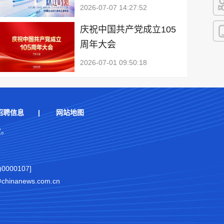
2026-07-07 14:27:52
快
庆祝中国共产党成立105
周年大会
客
2026-07-01 09:50:18
招聘信息
|
网站地图
权。
000107]
nanews.com.cn