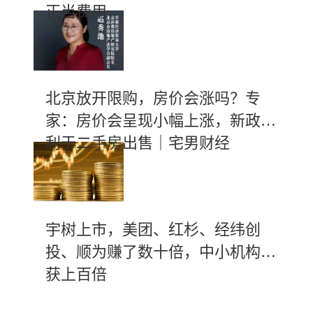
正当费用
北京放开限购，房价会涨吗？专
家：房价会呈现小幅上涨，新政有
利于二手房出售｜宅男财经
宇树上市，美团、红杉、经纬创
投、顺为赚了数十倍，中小机构斩
获上百倍