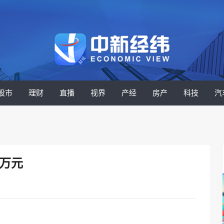
股市
理财
直播
视界
产经
房产
科技
汽
8万元