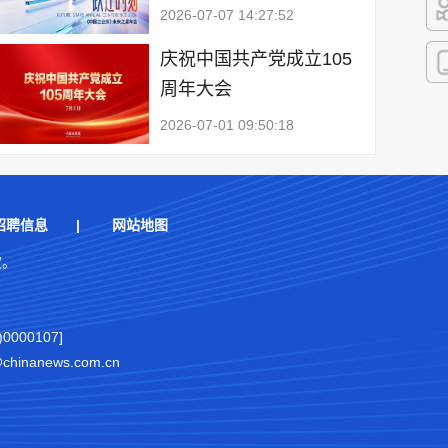
2026-07-07 14:27:52
快
庆祝中国共产党成立105
周年大会
客
2026-07-01 09:50:18
招聘信息
|
网站地图
权。
000107]
nanews.com.cn