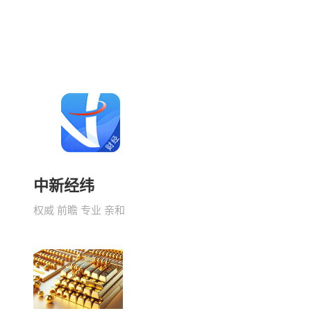
中新经纬
权威 前瞻 专业 亲和