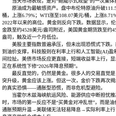
当天市场表现，是对“鲍威尔式观望”的一次集体
原油成为最敏感资产。盘中布伦特原油升破111.5
桶，上涨6.79%；WTI涨至108.07美元/桶，上涨8.7
2022年以来的高位。黄金则反向下跌。数据显示，
金跌至约4528美元/盎司附近，美国黄金期货跌至约45
盎司，触及近一个月低位。
美股主要指数普遍承压，但未出现恐慌式下跌。
到油价支撑，科技股则在利率上行和人工智能(AI)盈
间拉扯。美债市场反应更直接，短端收益率上行，显
正在系统性下修“2026年降息预期”。
最反直觉的，仍然是黄金。很多人的交易直觉是
突升级，黄金应该上涨。但这一次，金价下跌再次揭
的真实恐惧——通胀型恐慌，而非危机型避险。
当霍尔木兹海峡航运风险、能源供应中断担忧推
时，市场的第一反应不是“买黄金对冲乱世”，而是油
通胀预期升温→美联储无法轻易降息→实际利率上行