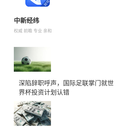
中新经纬
权威 前瞻 专业 亲和
深陷辞职呼声，国际足联掌门就世
界杯投资计划认错