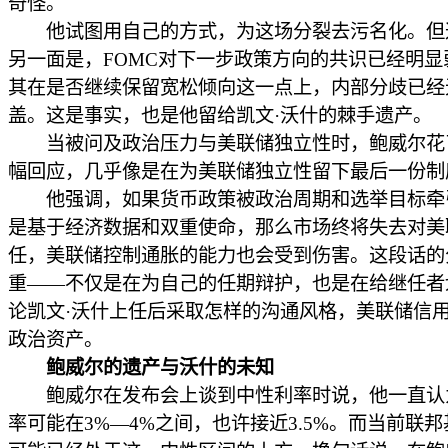
奇怪。
他试图用自己的方式，为这场分裂去污名化。但
另一面是，FOMC对下一步政策方向的共识已经明显
其在是否继续保留宽松倾向这一点上，内部分歧已经
盖。这是事实，也是他留给凯文·沃什的棘手遗产。
当被问及政治压力与美联储独立性时，鲍威尔花
幅回应，几乎像是在为美联储独立性留下最后一份制
他强调，如果货币政策被政治周期和选举目标牵
是基于经济数据和双重使命，那么市场终将失去对美
任，美联储控制通胀的能力也会受到伤害。这段话的
重——不仅是在为自己的任期辩护，也是在给继任者
论凯文·沃什上任后采取怎样的沟通风格，美联储信
政治资产。
鲍威尔的遗产与沃什的未知
鲍威尔在发布会上谈到中性利率时说，他一直认
率可能在3%—4%之间，也许接近3.5%。而当前联