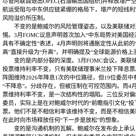
尽管阿联酋退出OPEC(石油输出国组织)并释放增产
航运受阻与中东供应链紧绷的格局下，增产的短线利
风险溢价所压制。
不变的是鲍威尔的风险管理姿态，以及美联储对
惕。3月FOMC议息声明首次加入“中东局势对美国经
具有不确定性”表述，4月声明则将通胀定性从此前的
高”直接升级为“升高”，并明确提及“全球能源价格上
变的是内部分裂的深度。3月FOMC会议，美联储以
投票维持利率不变，只有美联储理事米兰投下降息票
阵图维持2026年降息1次的中位路径，但19位委员中
“不降息”。分歧存在，但被压制在可控范围内。而4月
票维持利率不变，是一次结构性的塌陷。三位反对偏
委员，实际上是在对鲍威尔时代的“前瞻指引文化”投
票。他们不是不相信利率该维持不变，而是不相信美
在此时向市场释放任何“下一步是放松”的想象。
变的是沟通机制的瓦解。鲍威尔在发布会上承认