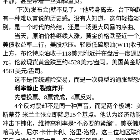
平静，甚至带着一丝如释重负。
“下次(发布会)就不见了。”他转身离去。台下响
有一种难以言说的历史感。没有人知道，这句轻描淡
别，是一个时代的终结，还是一场更大风暴的序曲。
当天，原油价格继续大涨，黄金价格跌至近一个
美债收益率上行，美股承压。轻质低硫原油(WTI)收于
上方，布伦特原油收于118美元附近并在盘后一度逼近
元；伦敦现货黄金跌至约4528美元/盎司，美国黄金
4561美元/盎司。
这不是传统避险交易，而是一次典型的通胀型恐
利率静止 裂痕炸开
先看投票。8票赞成，4票反对。
4个反对票却不是同一种声音，而是两个极端：
斯蒂芬·米兰主张立即降息25个基点。他认为经济动
冲击下钝化，维持高利率是“不必要的紧缩”。美联储
哈马克、尼尔·卡什卡利、洛里·洛根，这三位地区联