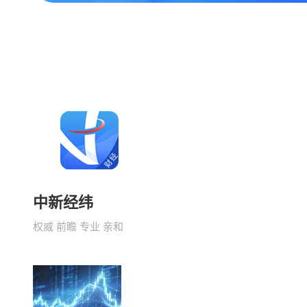
中新经纬
权威 前瞻 专业 亲和