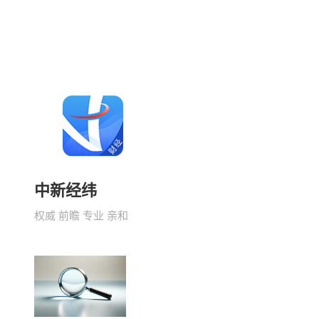
中新经纬
权威 前瞻 专业 亲和