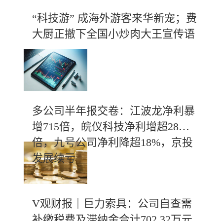
“科技游” 成海外游客来华新宠；费
大厨正撤下全国小炒肉大王宣传语
多公司半年报交卷：江波龙净利暴
增715倍，皖仪科技净利增超28
倍，九号公司净利降超18%，京投
发展续亏
V观财报｜巨力索具：公司自查需
补缴税费及滞纳金合计702.32万元