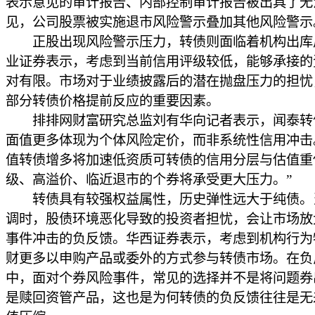
表示意见的审计报告、内部控制审计报告被出具了无
见，公司股票被实施退市风险警示叠加其他风险警示
正股出现风险警示压力，转债则面临着机构出库
业证券表示，考虑到当前信用评级较低，能够承接的
对有限。市场对于业绩披露后的潜在抛盘压力的担忧
部分转债价格提前反应的重要因素。
排排网财富研究总监刘有华向记者表示，闻泰转
面值更多体现为个体风险定价，而非系统性信用冲击
值转债增多将加速低资质可转债的信用分层与估值重
级、高溢价、临近退市的个券将承受更大压力。”
转债具有较强权益属性，历史弹性远大于纯债。
调时，股债环境恶化导致的投资者担忧，会让市场放
事件冲击的负反馈。华西证券表示，考虑到机构行为
财更多以申购产品或委外的方式参与转债市场。在负
中，面对个券风险事件，常见的选择并不是将问题券
是赎回资管产品，这也是为何转债的负反馈往往是无