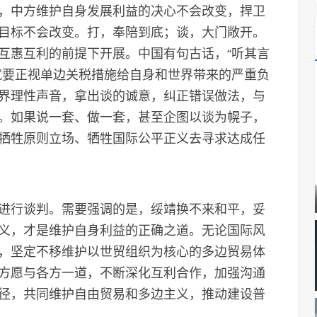
中方维护自身发展利益的决心不会改变，捍卫
目标不会改变。打，奉陪到底；谈，大门敞开。
互惠互利的前提下开展。中国有句古话，“听其言
就要正视单边关税措施给自身和世界带来的严重负
界理性声音，拿出谈的诚意，纠正错误做法，与
。如果说一套、做一套，甚至企图以谈为幌子，
牺牲原则立场、牺牲国际公平正义去寻求达成任
行谈判。需要强调的是，绥靖换不来和平，妥
义，才是维护自身利益的正确之道。无论国际风
，坚定不移维护以世贸组织为核心的多边贸易体
方愿与各方一道，不断深化互利合作，加强沟通
径，共同维护自由贸易和多边主义，推动建设普