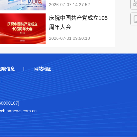
2026-07-07 14:27:52
快
庆祝中国共产党成立105
周年大会
客
2026-07-01 09:50:18
招聘信息
|
网站地图
权。
000107]
nanews.com.cn