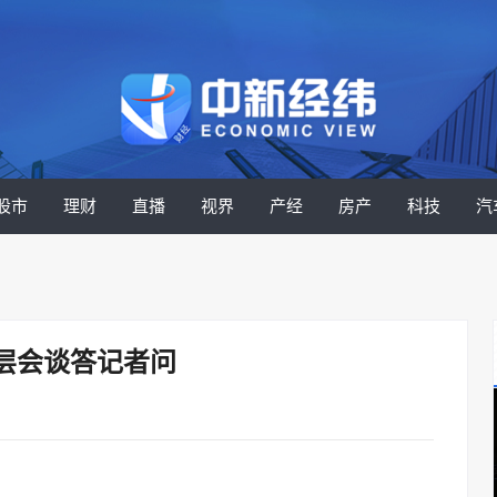
股市
理财
直播
视界
产经
房产
科技
汽
层会谈答记者问