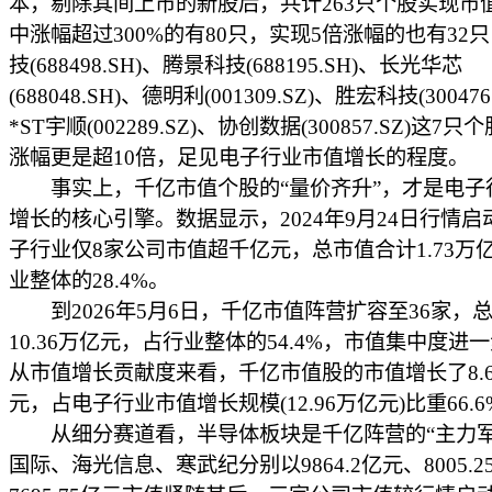
本，剔除其间上市的新股后，共计263只个股实现市
中涨幅超过300%的有80只，实现5倍涨幅的也有32
技(688498.SH)、腾景科技(688195.SH)、长光华芯
(688048.SH)、德明利(001309.SZ)、胜宏科技(300476
*ST宇顺(002289.SZ)、协创数据(300857.SZ)这7
涨幅更是超10倍，足见电子行业市值增长的程度。
事实上，千亿市值个股的“量价齐升”，才是电子
增长的核心引擎。数据显示，2024年9月24日行情启
子行业仅8家公司市值超千亿元，总市值合计1.73万
业整体的28.4%。
到2026年5月6日，千亿市值阵营扩容至36家，
10.36万亿元，占行业整体的54.4%，市值集中度进
从市值增长贡献度来看，千亿市值股的市值增长了8.6
元，占电子行业市值增长规模(12.96万亿元)比重66.6
从细分赛道看，半导体板块是千亿阵营的“主力军
国际、海光信息、寒武纪分别以9864.2亿元、8005.2