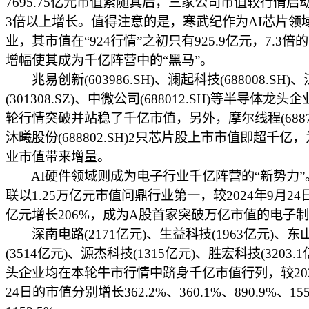
7695.75亿元市值紧随其后，三家公司市值较行情启
3倍以上增长。值得注意的是，寒武纪作为AI芯片领
业，其市值在“924行情”之初只有925.9亿元，7.3倍
增幅使其成为千亿阵营中的“黑马”。
兆易创新(603986.SH)、澜起科技(688008.SH)
(301308.SZ)、中微公司(688012.SH)等半导体龙头
轮行情突破并站稳了千亿市值，另外，摩尔线程(68879
沐曦股份(688802.SH)2只芯片股上市市值即超千亿
业市值带来增量。
AI硬件领域则成为电子行业千亿阵营的“新势力”
联以1.25万亿元市值问鼎行业第一，较2024年9月24日
亿元增长206%，成为A股首家突破万亿市值的电子
深南电路(2171亿元)、生益科技(1963亿元)、东
(3514亿元)、源杰科技(1315亿元)、胜宏科技(3203.
头企业均在本轮牛市行情中跻身千亿市值行列，较202
24日的市值分别增长362.2%、360.1%、890.9%、15