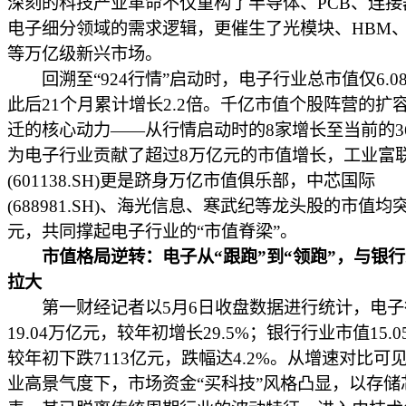
深刻的科技产业革命不仅重构了半导体、PCB、连接
电子细分领域的需求逻辑，更催生了光模块、HBM、
等万亿级新兴市场。
回溯至“924行情”启动时，电子行业总市值仅6.0
此后21个月累计增长2.2倍。千亿市值个股阵营的扩
迁的核心动力——从行情启动时的8家增长至当前的3
为电子行业贡献了超过8万亿元的市值增长，工业富
(601138.SH)更是跻身万亿市值俱乐部，中芯国际
(688981.SH)、海光信息、寒武纪等龙头股的市值均突
元，共同撑起电子行业的“市值脊梁”。
市值格局逆转：电子从“跟跑”到“领跑”，与银
拉大
第一财经记者以5月6日收盘数据进行统计，电子
19.04万亿元，较年初增长29.5%；银行行业市值15.
较年初下跌7113亿元，跌幅达4.2%。从增速对比可
业高景气度下，市场资金“买科技”风格凸显，以存储