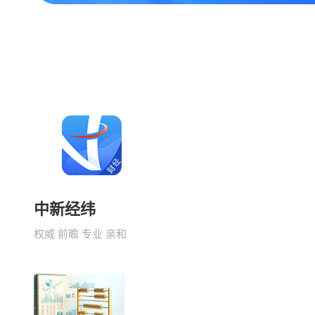
中新经纬
权威 前瞻 专业 亲和