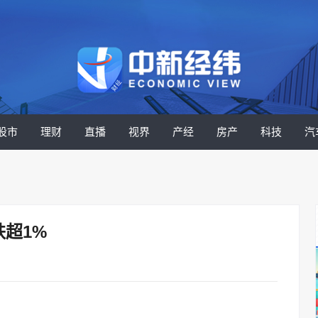
股市
理财
直播
视界
产经
房产
科技
汽
超1%