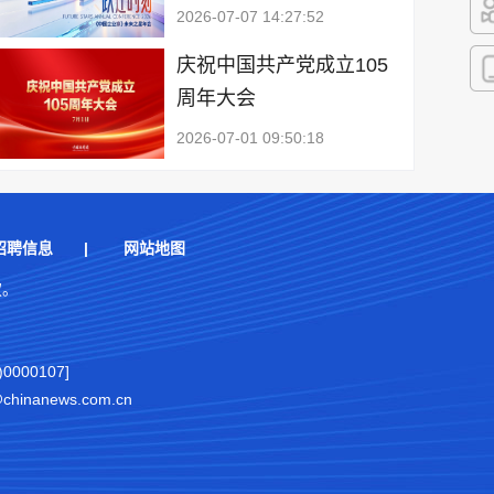
2026-07-07 14:27:52
快
庆祝中国共产党成立105
周年大会
客
2026-07-01 09:50:18
招聘信息
|
网站地图
权。
000107]
nanews.com.cn