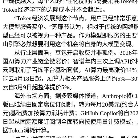
户规模越大，每个人的个性化提问都需要消耗Token
Token经济学下的边际成本并不会趋近0。
“Token经济发展到这个节点，用户已经非常乐意
大模型服务买单。”苏廉节认为，相对于传统的网络
型已经可以被视为一种产品。作为模型即服务的主要
山引擎必然想要利用这个机会将自身的大模型变现。
从行业层面看，豆包开启收费并非孤例。2026年
国AI算力产业链全链涨价：智谱年内三次上调API价
云则取消了百炼平台基础套餐，AI算力最高涨价34
能云4月18日起，AI算力相关产品服务上调约5%—3
云自5月9日起整体提价5%。
海外市场方面，据多家媒体报道，Anthropic将Cla
版已陆续由固定席位订阅制，转为每月20美元(约合人
元)基础费加按算力消耗计费；GitHub Copilot将自20
日起从固定额度订阅制全面转向按使用量计费模式，
据Token消耗计算。