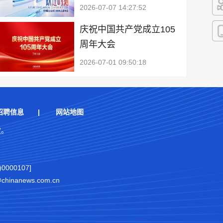
2026-07-07 14:27:52
快
庆祝中国共产党成立105
周年大会
客
2026-07-01 09:50:18
招聘信息
|
网站地图
权。
000107]
nanews.com.cn