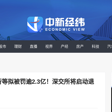
股市
理财
直播
视界
产经
房产
科技
汽
等拟被罚逾2.3亿！深交所将启动退