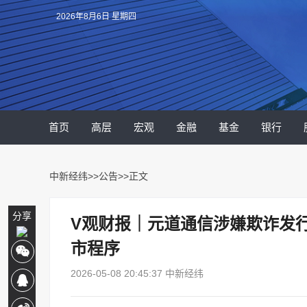
2026年8月6日 星期四
首页
高层
宏观
金融
基金
银行
中新经纬
>>
公告
>>正文
分享
V观财报｜元道通信涉嫌欺诈发行
市程序
2026-05-08 20:45:37 中新经纬