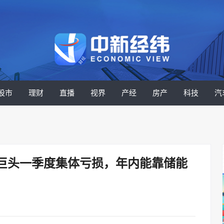
股市
理财
直播
视界
产经
房产
科技
汽
巨头一季度集体亏损，年内能靠储能