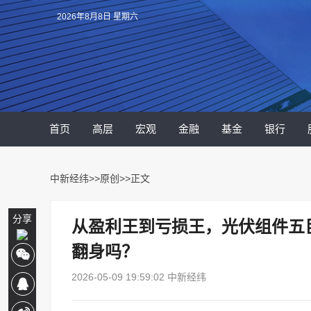
2026年8月8日 星期六
首页
高层
宏观
金融
基金
银行
中新经纬
>>
原创
>>正文
分享
从盈利王到亏损王，光伏组件五
翻身吗？
2026-05-09 19:59:02 中新经纬