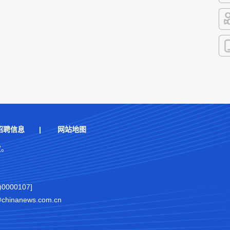
抖
快
客
招聘信息
|
网站地图
权。
000107]
nanews.com.cn