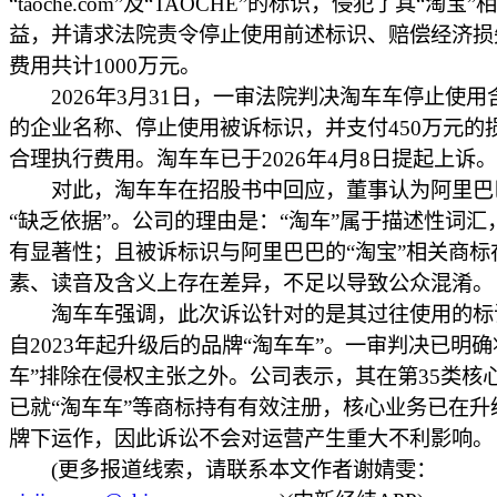
“taoche.com”及“TAOCHE”的标识，侵犯了其“淘宝
益，并请求法院责令停止使用前述标识、赔偿经济损
费用共计1000万元。
2026年3月31日，一审法院判决淘车车停止使用含
的企业名称、停止使用被诉标识，并支付450万元的
合理执行费用。淘车车已于2026年4月8日提起上诉。
对此，淘车车在招股书中回应，董事认为阿里巴
“缺乏依据”。公司的理由是：“淘车”属于描述性词汇
有显著性；且被诉标识与阿里巴巴的“淘宝”相关商标
素、读音及含义上存在差异，不足以导致公众混淆。
淘车车强调，此次诉讼针对的是其过往使用的标
自2023年起升级后的品牌“淘车车”。一审判决已明确
车”排除在侵权主张之外。公司表示，其在第35类核
已就“淘车车”等商标持有有效注册，核心业务已在升
牌下运作，因此诉讼不会对运营产生重大不利影响。
(更多报道线索，请联系本文作者谢婧雯：