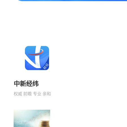
中新经纬
权威 前瞻 专业 亲和