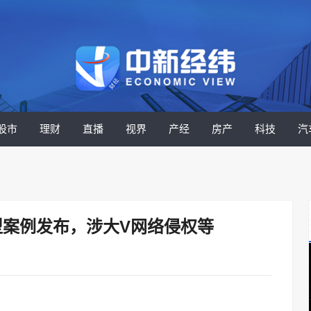
股市
理财
直播
视界
产经
房产
科技
汽
型案例发布，涉大V网络侵权等