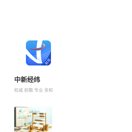
中新经纬
权威 前瞻 专业 亲和