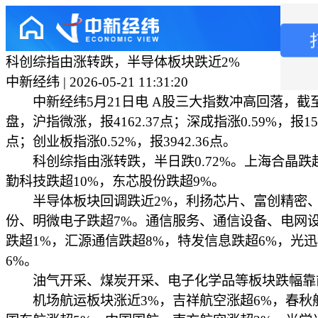
科创综指由涨转跌，半导体板块跌近2%
中新经纬 | 2026-05-21 11:31:20
中新经纬5月21日电 A股三大指数冲高回落，截
盘，沪指微涨，报4162.37点；深成指涨0.59%，报1566
点；创业板指涨0.52%，报3942.36点。
科创综指由涨转跌，半日跌0.72%。上海合晶跌超
勤科技跌超10%，东芯股份跌超9%。
半导体板块回调跌近2%，利扬芯片、富创精密
份、明微电子跌超7%。通信服务、通信设备、电网
跌超1%，汇源通信跌超8%，特发信息跌超6%，光
6%。
油气开采、煤炭开采、电子化学品等板块跌幅靠
机场航运板块涨近3%，吉祥航空涨超6%，春秋