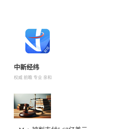
中新经纬
权威 前瞻 专业 亲和