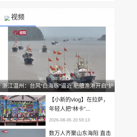
视频
浙江温州：台风“白海豚”逼近 舥艚渔港开启“护
船模式”
【小新的vlog】在拉萨，
年轻人把“林卡”...
2026-08-05 20:59:13
数万人齐聚山东海阳 直击