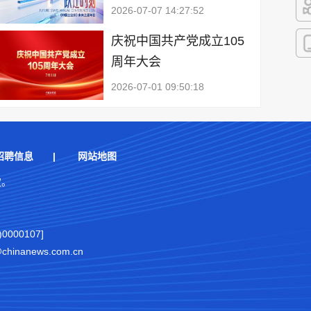
2026-07-07 14:27:52
快
庆祝中国共产党成立105
周年大会
客
2026-07-01 09:50:18
招聘信息
|
网站地图
权。
000107]
nanews.com.cn