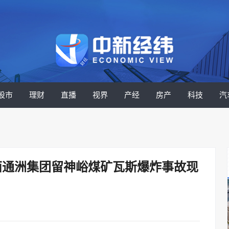
股市
理财
直播
视界
产经
房产
科技
汽
西通洲集团留神峪煤矿瓦斯爆炸事故现