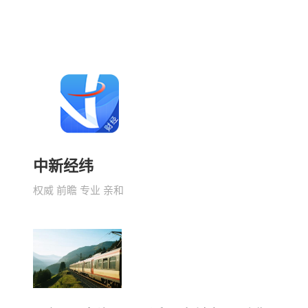
中新经纬
权威 前瞻 专业 亲和