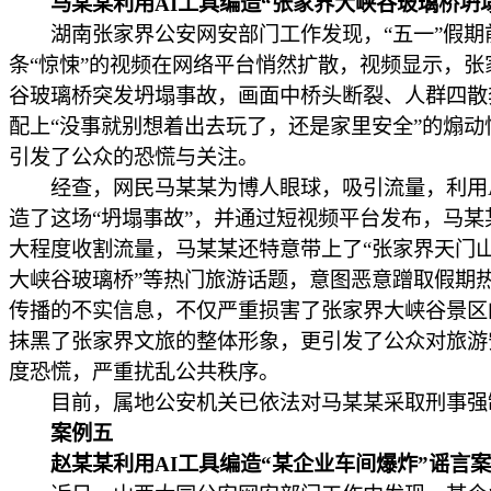
马某某利用AI工具编造“张家界大峡谷玻璃桥坍
湖南张家界公安网安部门工作发现，“五一”假期
条“惊悚”的视频在网络平台悄然扩散，视频显示，张
谷玻璃桥突发坍塌事故，画面中桥头断裂、人群四散
配上“没事就别想着出去玩了，还是家里安全”的煽动
引发了公众的恐慌与关注。
经查，网民马某某为博人眼球，吸引流量，利用A
造了这场“坍塌事故”，并通过短视频平台发布，马某
大程度收割流量，马某某还特意带上了“张家界天门山
大峡谷玻璃桥”等热门旅游话题，意图恶意蹭取假期
传播的不实信息，不仅严重损害了张家界大峡谷景区
抹黑了张家界文旅的整体形象，更引发了公众对旅游
度恐慌，严重扰乱公共秩序。
目前，属地公安机关已依法对马某某采取刑事强
案例五
赵某某利用AI工具编造“某企业车间爆炸”谣言案