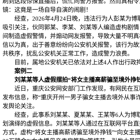
刷到这段惊悚直播后，慌忙向警方报警。然而真相令
镜：这竟是一场自导自演的闹剧！
经查，2026年4月24日晚，违法行为人彭某为博
吸引关注，伙同郭某、李某、刘某等人编造虚构剧情
间制造虚假警情，并煽动网友报警，导致大量不明真
信以为真，出于善意纷纷向公安机关报警，该行为故
共秩序，扰乱公安机关正常工作，造成警力浪费。
目前，属地公安机关已依法对上述4人作出行政
案例二
刘某某等人虚假摆拍“将女主播高薪骗至境外挣
近日，重庆公安网安部门工作发现，有网民在互
发布信息，称“重庆开州一男子骗女主播去境外从事诈
发舆论关注。
经查，此事系刘某某、夏某某、王某等6人为博
划演绎的虚假信息。刘某某等人通过在互联网平台直
方式，虚构“将女主播高薪诱骗至境外挣钱”“向女主