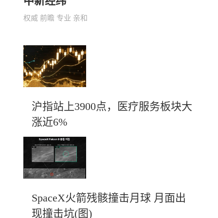
中新经纬
权威 前瞻 专业 亲和
沪指站上3900点，医疗服务板块大
涨近6%
SpaceX火箭残骸撞击月球 月面出
现撞击坑(图)