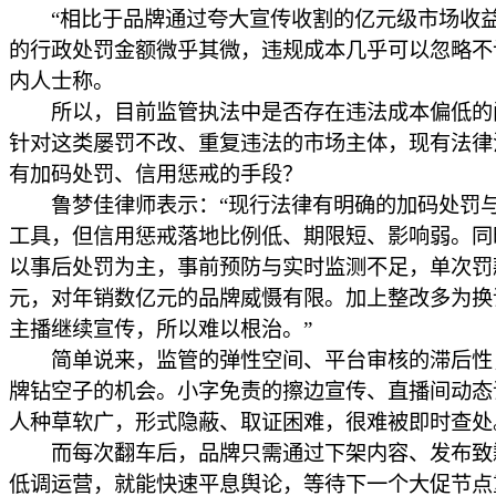
“相比于品牌通过夸大宣传收割的亿元级市场收
的行政处罚金额微乎其微，违规成本几乎可以忽略不
内人士称。
所以，目前监管执法中是否存在违法成本偏低的
针对这类屡罚不改、重复违法的市场主体，现有法律
有加码处罚、信用惩戒的手段？
鲁梦佳律师表示：“现行法律有明确的加码处罚
工具，但信用惩戒落地比例低、期限短、影响弱。同
以事后处罚为主，事前预防与实时监测不足，单次罚
元，对年销数亿元的品牌威慑有限。加上整改多为换
主播继续宣传，所以难以根治。”
简单说来，监管的弹性空间、平台审核的滞后性
牌钻空子的机会。小字免责的擦边宣传、直播间动态
人种草软广，形式隐蔽、取证困难，很难被即时查处
而每次翻车后，品牌只需通过下架内容、发布致
低调运营，就能快速平息舆论，等待下一个大促节点