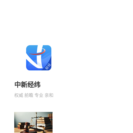
中新经纬
权威 前瞻 专业 亲和