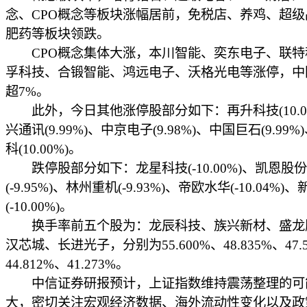
念、CPO概念等板块涨幅居前，免税店、养鸡、超级
肥药等板块领跌。
CPO概念集体大涨，本川智能、奕东电子、联特
孚科技、合锻智能、鸿远电子、沃格光电等涨停，中
超7%。
此外，今日其他涨停股部分如下：再升科技(10.00
兴通讯(9.99%)、中京电子(9.98%)、中国巨石(9.99
科(10.00%)。
跌停股部分如下：龙星科技(-10.00%)、凯恩股份
(-9.95%)、林州重机(-9.93%)、帝欧水华(-10.04%)
(-10.00%)。
换手率前五个股为：龙辰科技、族兴新材、盛龙
汉芯城、长进光子，分别为55.600%、48.835%、47.
44.812%、41.273%。
中信证券研报预计，上证指数维持震荡整理的可
大，密切关注宏观经济数据、海外流动性变化以及政