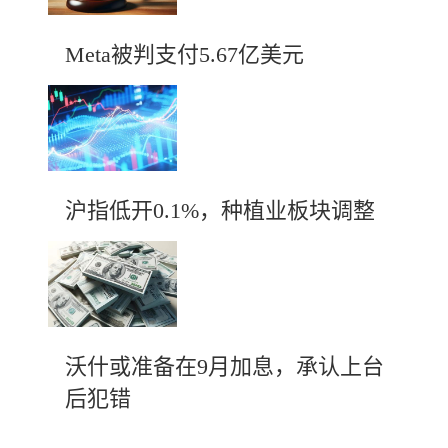
Meta被判支付5.67亿美元
沪指低开0.1%，种植业板块调整
沃什或准备在9月加息，承认上台
后犯错