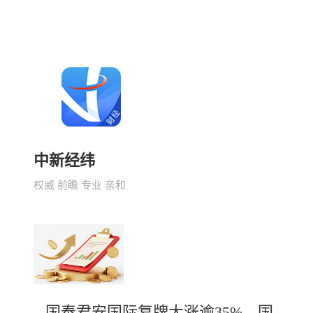
中新经纬
权威 前瞻 专业 亲和
国泰君安国际复牌大涨逾35%，国