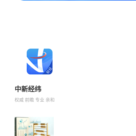
中新经纬
权威 前瞻 专业 亲和