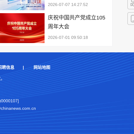
2026-07-07 14:27:52
快
庆祝中国共产党成立105
周年大会
客
2026-07-01 09:50:18
招聘信息
|
网站地图
权。
000107]
nanews.com.cn