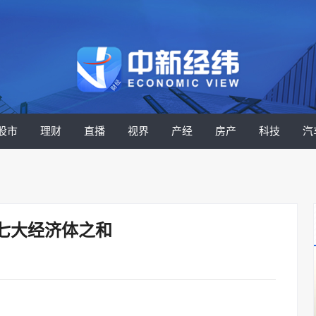
股市
理财
直播
视界
产经
房产
科技
汽
七大经济体之和