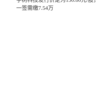
一签需缴7.54万