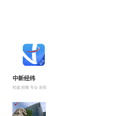
中新经纬
权威 前瞻 专业 亲和