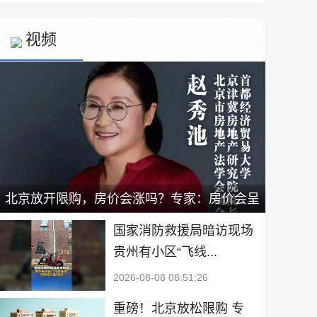
视频
北京放开限购，房价会涨吗？专家：房价会呈
现小幅上涨，新政有利于二手房出售｜宅男财
国家消防救援局暗访现场
贵州有小区“飞线...
经
2026-08-08 08:51:26
重磅！北京放松限购 专