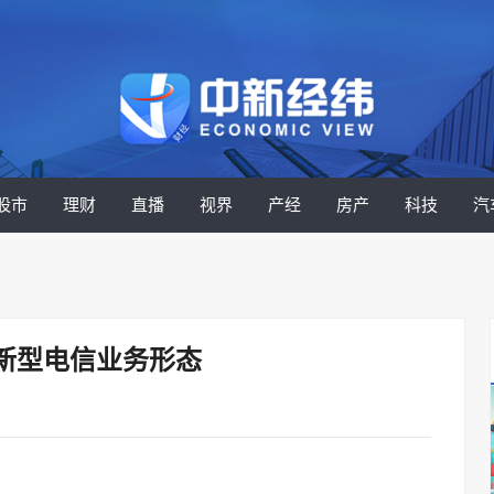
股市
理财
直播
视界
产经
房产
科技
汽
新型电信业务形态