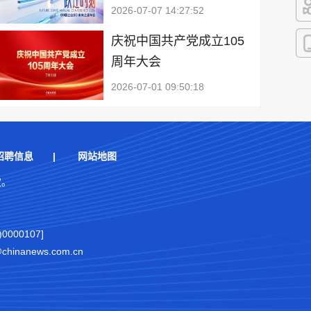
2026-07-07 14:27:52
快
庆祝中国共产党成立105
周年大会
客
2026-07-01 09:50:18
招聘信息
|
网站地图
权。
000107]
nanews.com.cn