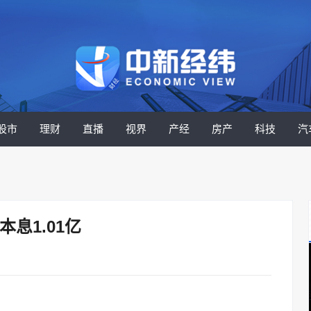
股市
理财
直播
视界
产经
房产
科技
汽
息1.01亿