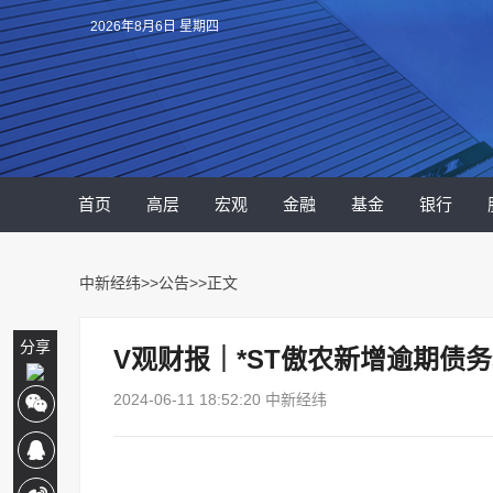
2026年8月6日 星期四
首页
高层
宏观
金融
基金
银行
中新经纬
>>
公告
>>正文
分享
V观财报｜*ST傲农新增逾期债务本
2024-06-11 18:52:20 中新经纬