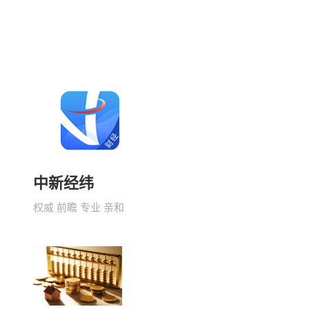
中新经纬
权威 前瞻 专业 亲和