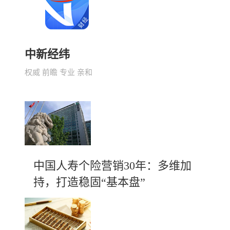
中新经纬
权威 前瞻 专业 亲和
中国人寿个险营销30年：多维加
持，打造稳固“基本盘”