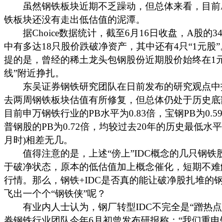
虽然钢铁板块近期不乏躁动，但总体来看，目前
铁板块还没有走出低估值的泥潭。
据Choice数据统计，截至6月16日收盘，A股的3
中有多达18只股价跌破净资产，其中还有4只“1元股
提的是，曾经的稀土龙头包钢股份近期股价始终在1元
线”附近挣扎。
东吴证券钢铁研究团队在日前发布的研究观点中
去两周钢铁板块估值有所修复，但总体仍处于历史底
目前申万钢铁行业的PB水平为0.83倍，宝钢PB为0.5
普钢股的PB为0.72倍，均较过去20年的历史最低水平(2
月时)相差无几。
值得注意的是，上述“傍上”IDC概念的几只钢铁
于破净状态，原本的低估值加上概念催化，短期不难
行情。那么，钢铁+IDC是否真的能让破净股扎堆的
飞出一个个“钢铁侠”呢？
有业内人士认为，钢厂转型IDC不完全是“蹭热点
券钢铁行业团队今年6月初曾发布研报称：“我们重申