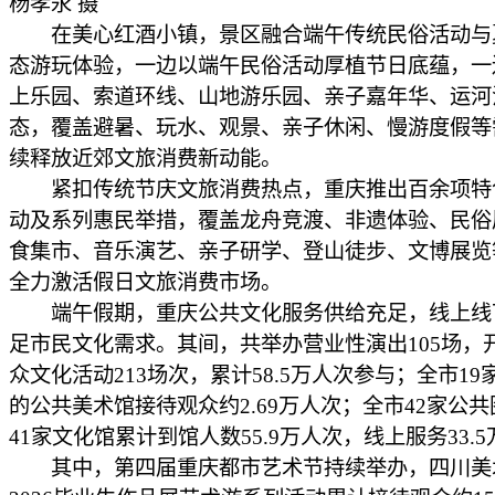
杨孝永 摄
在美心红酒小镇，景区融合端午传统民俗活动与
态游玩体验，一边以端午民俗活动厚植节日底蕴，一
上乐园、索道环线、山地游乐园、亲子嘉年华、运河
态，覆盖避暑、玩水、观景、亲子休闲、慢游度假等
续释放近郊文旅消费新动能。
紧扣传统节庆文旅消费热点，重庆推出百余项特
动及系列惠民举措，覆盖龙舟竞渡、非遗体验、民俗
食集市、音乐演艺、亲子研学、登山徒步、文博展览
全力激活假日文旅消费市场。
端午假期，重庆公共文化服务供给充足，线上线
足市民文化需求。其间，共举办营业性演出105场，
众文化活动213场次，累计58.5万人次参与；全市1
的公共美术馆接待观众约2.69万人次；全市42家公
41家文化馆累计到馆人数55.9万人次，线上服务33.
其中，第四届重庆都市艺术节持续举办，四川美