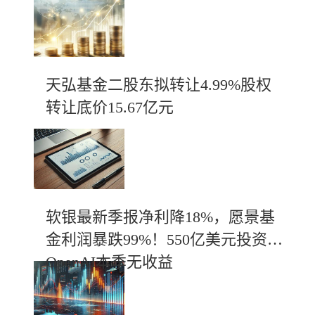
天弘基金二股东拟转让4.99%股权
转让底价15.67亿元
软银最新季报净利降18%，愿景基
金利润暴跌99%！550亿美元投资
OpenAI本季无收益