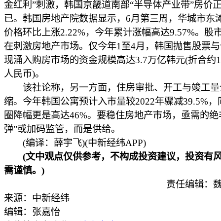
金红利”刺激，韩国京畿道南部“半导体产业带”房价
已。韩国房地产院数据显示，6月第三周，华城市东
价格环比上涨2.22%，今年累计涨幅高达9.57%。股
在刺激房地产市场。仅今年1至4月，韩国抛售股票
现涌入购房市场的资金规模高达3.7万亿韩元(折合约16
人民币)。
该社论称，另一方面，住房审批、开工与竣工量
缩。今年韩国公寓预计入市量较2022年骤减39.5%
圈降幅更是高达46%。要稳住房地产市场，亟需的绝
弹”或加码监管，而是供给。
(编译：薛宇飞)(中新经纬APP)
(文中观点仅供参考，不构成投资建议，投资有风
需谨慎。)
责任编辑：魏
来源：中新经纬
编辑：张嘉怡