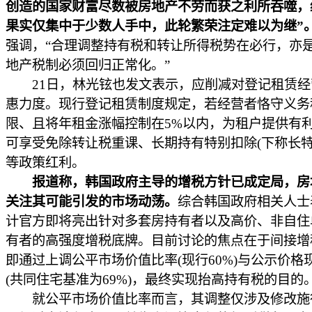
创造的国家财富尽数被房地产不劳而获之利所吞噬，
果实仅集中于少数人手中，此轮繁荣注定难以为继”
强调，“合理调整持有税和转让所得税势在必行，亦
地产税制必须回归正常化。”
21日，林光铉也发文表示，应削减对登记租赁经
惠力度。现行登记租赁制度规定，若经营者恪守义务
限、且将年租金涨幅控制在5%以内，为租户提供有
可享受免除转让税重课、长期持有特别扣除(下称长特
等政策红利。
报道称，韩国政府主导的增税方针已成定局，房
关注其可能引发的市场动荡。
综合韩国政府相关人士
计官方即将亮出针对多套房持有者以及高价、非自住
有者的高强度增税底牌。目前讨论的焦点在于间接增
即通过上调公平市场价值比率(现行60%)与公示价格
(共同住宅基准为69%)，最终实现抬高持有税的目的
就公平市场价值比率而言，其调整仅涉及修改施