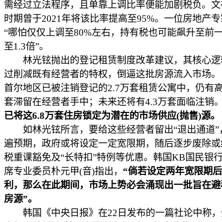
需经过立法程序，且单靠上调比率便能加剧税负。文
时期曾于2021年将该比率提高至95%。一位房地产
“哪怕仅仅上调至80%左右，持有税也可能飙升至前一年
至1.3倍”。
林光铉抛出的登记租赁制度改革建议，其核心逻
过削减既有经营者的特权，倒逼这批房源流入市场。
首尔地区已被注销登记的2.7万套租赁公寓中，仍有高达
套滞留在经营者手中；未来还将有4.3万套面临注销
已将这6.8万套住房锁定为潜在的市场供应(抛售)源。
如林光铉所言，要给这些经营者留出“退出通道”
遍预期，政府或将设定一定宽限期，随后逐步废除或
税重课豁免及“长特扣”特例等优惠。韩国KB国民银
席专业委员朴元甲(音)指出，
“倘若设定两年宽限期
利，那么在此期间，市场上势必会涌现出一批旨在避
房源”。
韩国《中央日报》在22日发布的一篇社论中称，