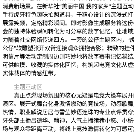
消费新场景。在新华社“美丽中国 我的家乡”主题互
手持虎牙特色趣味拍照道具，于精心设计的沉浸式打
展露笑颜，定格精彩瞬间。即时影像生成服务将这份
会的独特体验瞬间转化为可分享的数字记忆，让地域
力随着社交网络传递四方。一旁的公仔主题区内，“
公仔”软雕塑张开双臂迎接观众拥抱合影；精致的挂
明信片等活动定制周边则巧妙地将数字赛事记忆凝结
可供触摸、收藏的实体化回忆，构筑起电竞文化从虚
实体载体的情感纽带。
主题互动区
真正点燃现场氛围的核心无疑是电竞大篷车展开
演区。展开式舞台化身激情燃动的竞技场，动感歌舞
热情，职业解说居居与雪莹妙语连珠的专业点评贯穿
牙头部主播吕德华、赖神，人气主播猪猪小悠、小秘
场与观众零距离互动，将线上竞技激情转化为可感可