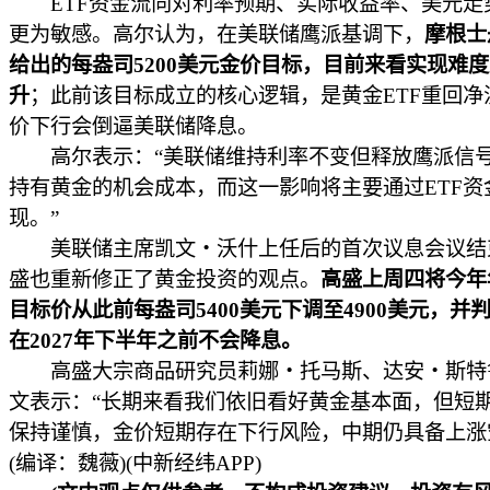
ETF资金流向对利率预期、实际收益率、美元走
更为敏感。高尔认为，在美联储鹰派基调下，
摩根士
给出的每盎司5200美元金价目标，目前来看实现难
升
；此前该目标成立的核心逻辑，是黄金ETF重回净
价下行会倒逼美联储降息。
高尔表示：“美联储维持利率不变但释放鹰派信
持有黄金的机会成本，而这一影响将主要通过ETF资
现。”
美联储主席凯文・沃什上任后的首次议息会议结
盛也重新修正了黄金投资的观点。
高盛上周四将今年
目标价从此前每盎司5400美元下调至4900美元，并
在2027年下半年之前不会降息。
高盛大宗商品研究员莉娜・托马斯、达安・斯特
文表示：“长期来看我们依旧看好黄金基本面，但短
保持谨慎，金价短期存在下行风险，中期仍具备上涨
(编译：魏薇)(中新经纬APP)