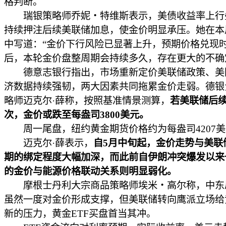
格判断。
瑞银策略师乔妮・特维斯表示，美债收益率上行
持续押注后续美联储加息，使金价明显承压。她在本
中写道：“金价下行风险已显著上升，预期价格兑现
后，本轮金价盘整周期会持续多久，存在更大的不确
德意志银行指出，市场重新定价美联储政策、美
济数据持续强韧，两大因素共同拖累金价走弱。德银
略师迈克尔·薛称，按照基准情景测算，
若美联储后续
次，金价或跌至每盎司3800美元。
周一尾盘，纽约黄金期货价格约为每盎司4207美
迈克尔·薛表示，
自5月中旬起，金价走势与美联
期的绑定程度大幅加深，而此前自伊朗冲突爆发以来
的金价与能源价格联动关系则明显弱化。
摩根士丹利大宗商品策略师埃米・高尔称，中东
虽然一度对金价形成支撑，但美联储转向鹰派立场给
新的压力，黄金ETF买盘首当其冲。