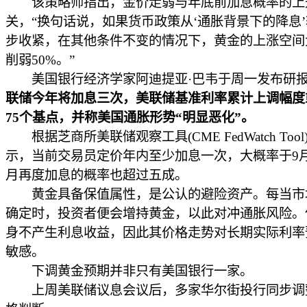
该策略师指出，金价走弱与年底前加息概率的上
关，“换句话说，如果货币政策从‘通胀背景下的降息
步收紧，在其他条件不变的情况下，黄金的上涨空间
削弱50%。”
美国银行经济学家阿迪提亚·巴韦于周一发布研报
联储今年将加息三次，美联储基准利率累计上调幅度
75个基点，并称美国通胀形势“明显恶化”。
根据芝商所美联储观察工具(CME FedWatch Too
示，当前交易员定价年内至少加息一次，大概率于9月
月再度加息的概率也超过五成。
黄金具备保值属性，是公认的避险资产。每当市
确定时，投资者便会增持黄金，以此对冲通胀风险。
身不产生利息收益，因此其价格走势对长期实际利率
敏感。
下调黄金预期并非只有美国银行一家。
上周美联储议息会议后，多家华尔街投行同步调