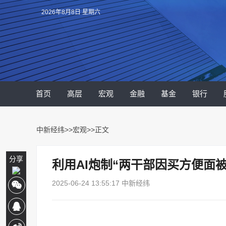
2026年8月8日 星期六
首页
高层
宏观
金融
基金
银行
中新经纬
>>
宏观
>>正文
分享
利用AI炮制“两干部因买方便面
2025-06-24 13:55:17 中新经纬