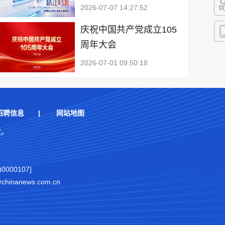
2026-07-07 14:27:52
快
庆祝中国共产党成立105
周年大会
客
2026-07-01 09:50:18
招聘信息
|
网站地图
权。
000107]
nanews.com.cn