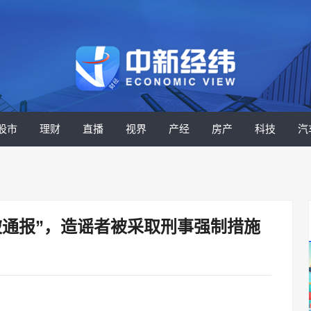
股市
理财
直播
视界
产经
房产
科技
汽
被通报”，造谣者被采取刑事强制措施