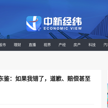
股市
理财
直播
视界
产经
房产
科技
汽
王东鉴：如果我错了，道歉、赔偿甚至