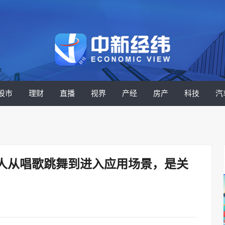
股市
理财
直播
视界
产经
房产
科技
汽
人从唱歌跳舞到进入应用场景，是关