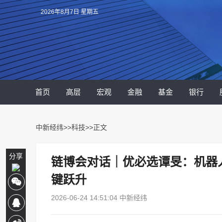
2026年8月7日 星期五
首页
高层
宏观
金融
基金
银行
中新经纬
>>
科技
>>正文
分享
链博会对话｜优必选谭旻：机器
键跃升
2026-06-24 14:51:04 中新经纬