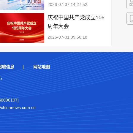
2026-07-07 14:27:52
快
庆祝中国共产党成立105
周年大会
客
2026-07-01 09:50:18
招聘信息
|
网站地图
权。
000107]
nanews.com.cn