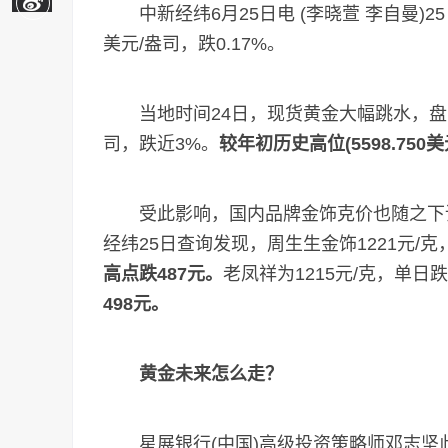
中新经纬6月25日电 (李晓萱 李自曼)25
美元/盎司，跌0.17%。
当地时间24日，现货黄金大幅跳水，盘中跌破
司，跌近3%。
较年初历史高位(5598.750
受此影响，国内品牌金饰克价也随之下
经纬25日查询发现，周生生金饰1221元/克
高点跌487元。
老凤祥为1215元/克，单日
498元。
黄金未来怎么走？
星展银行(中国)高级投资策略师邓志坚