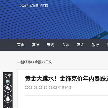
2026年8月6日 星期四
首页
高层
宏观
金融
基金
银行
中新经纬
>>
金融
>>正文
分享
黄金大跳水！金饰克价年内暴跌近
2026-06-25 10:08:02 中新经纬