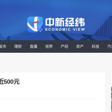
股市
理财
直播
视界
产经
房产
科技
汽
500元