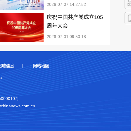
2026-07-07 14:27:52
快
庆祝中国共产党成立105
周年大会
客
2026-07-01 09:50:18
招聘信息
|
网站地图
权。
000107]
nanews.com.cn