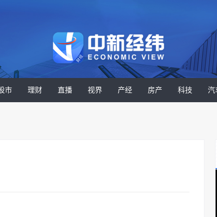
股市
理财
直播
视界
产经
房产
科技
汽