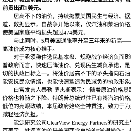
前贵出近1美元。
居高不下的油价，持续拖累美国民生与经济。据
道，数据显示，自战争开始以来，仅汽油和柴油价格
使美国家庭平均损失超过474美元。
与此同时，5月美国通胀率升至三年来的新高——4
高油价成为核心推手。
对于亟须稳住选民基本盘、规避战争经济负面影
普政府而言，快速压降油价、兑现民生减负承诺，是
切的执政目标之一。将油价居高不下的矛头指向石油
能安抚民众情绪，也能快速塑造为民减负的执政形象
白宫发言人泰勒·罗杰斯表示：“随着原油价格暴
价格也将随之下降。特朗普总统过往已有将汽油价格
低位的亮眼政绩，本届政府始终全神贯注，致力于为
减轻经济负担。”
能源研究公司ClearView Energy Partners的研究
克表示，批评高油价是美国两党总统的“常规操作”。