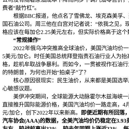
费者“敲竹杠”。
根据BBC报道，他点名了雪佛龙、埃克森美孚、
国石油公司。周三他在白宫对记者说：“依我之见，
格应该在每加仑2.25美元左右，但实际价格高于这个
“常规操作”
2022年俄乌冲突推高全球油价，美国汽油均价一
5美元/加仑。时任美国总统拜登指责石油行业人为抬
格，趁机牟取战争暴利。而如今，一贯被视作石油行业
的特朗普，为何也开始“拍桌子”了？
核心原因很现实：民生油价，从来都是美国选举
心敏感议题。
美伊冲突期间，全球能源大动脉霍尔木兹海峡一
直接推升国际能源价格，美国汽油均价一路走高，4
元/加仑，创下2022年以来新高。
即便近期有所回落
汽车协会(AAA)的数据，全美汽油均价仍稳定在3.93
左右，较战前高出32%，较去年同期上涨近22%，