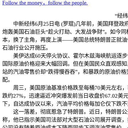
Follow the money，follow the people.
“经
中新经纬6月25日电 (罗琨)几年前，美国拜登政
炮轰美国石油巨头“趁火打劫、大发战争财”。如今同
本，换了主角，再度上演——美国总统特朗普正就油
石油行业公开施压。
美伊达成60天停火协议、霍尔木兹海峡航运逐步
国际原油价格迎来大幅回调。但在美国民众直观感知
站的汽油零售价却“跌得慢吞吞”，和暴跌的原油价格
配。
周三，美国原油基准价格跌至每桶70美元左右，
跌约27%，迅速逼近冲突爆发前当日收盘价67.02美
下，自达成协议以来，汽油平均价格每加仑仅下跌不
这一落差，彻底惹急了特朗普。近日，特朗普公
称，他已指示美国司法部对大型石油公司展开调查，
公司没有随着原油成本下降而同步下调汽油零售价，