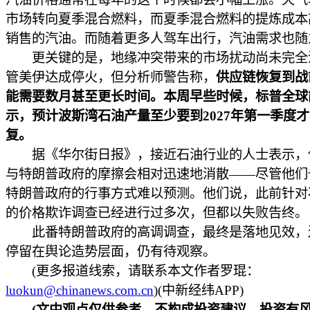
市场转向夏季混合燃料，而夏季混合燃料的提炼成本
销售的汽油。而随着更多人驾车出行，汽油需求也随
更关键的是，地缘冲突带来的市场扰动尚未完全
管美伊达成停火，但分析师警告称，
供应链恢复到战
能需要数月甚至更长时间。本周早些时候，标普全球
示，预计波斯湾石油产量至少要到2027年第一季度
复。
据《华尔街日报》，接近石油行业的人士表示，
与特朗普政府的摩擦会相对迅速地消散——尽管他们
特朗普政府的行事方式难以预测。他们说，此前针对
的价格欺诈调查已经进行过多次，但都以失败告终
此番特朗普政府的高调调查，最终是落地见效，
停留在舆论造势层面，仍有待观察。
(更多报道线索，请联系本文作者罗琨：
luokun@chinanews.com.cn
)(中新经纬APP)
(文中观点仅供参考，不构成投资建议，投资有