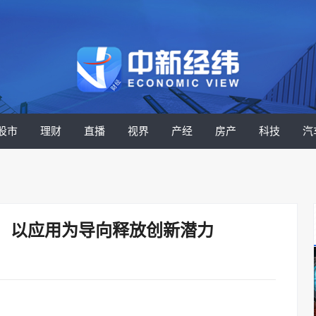
股市
理财
直播
视界
产经
房产
科技
汽
径：以应用为导向释放创新潜力