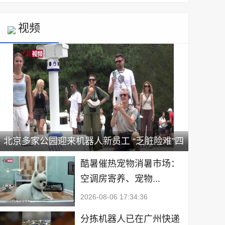
视频
北京多家公园迎来机器人新员工 “乏脏险难”四
类场景优先上岗
酷暑催热宠物消暑市场：
空调房寄养、宠物...
2026-08-06 17:34:36
分拣机器人已在广州快递