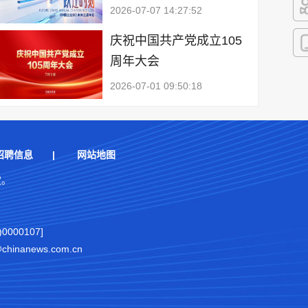
2026-07-07 14:27:52
快
庆祝中国共产党成立105
周年大会
客
2026-07-01 09:50:18
招聘信息
|
网站地图
权。
000107]
nanews.com.cn