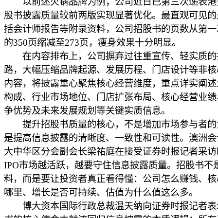
以前述火锅品牌为例，公司近日已第三次递表港
股书披露质量较前两版实现显著优化。最直观可见的
括会计师报告等附录资料，公司招股书的页数从第一
的350页缩减至273页，瘦身效果十分明显。
在内容排布上，公司摒弃过往重宣传、轻实质的
路，大幅压缩品牌起源、发展历程、门店设计等非核
内容，将披露重心聚焦核心经营维度，重点详实阐述
构成、行业市场地位、门店扩张布局、核心经营业绩
争优势及未来发展规划等关键实质信息。
提升招股书质量的核心，不是增加市场参与者的
是提高信息披露的清晰度、一致性和可读性。澳洲会
大中华区分会副会长梁祐庭在接受证券时报记者采访
IPO市场越活跃，越要守住信息披露质量。招股书不
料，而是要让投资者真正看得懂：公司怎么赚钱、核
哪里、增长是否可持续、估值为什么值这么多。
博大资本国际行政总裁温天纳向证券时报记者表