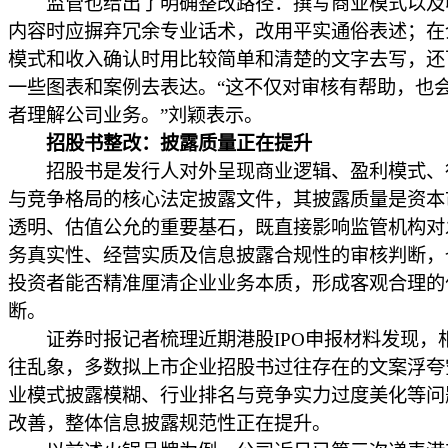
监管也给出了明确整改路径：撰写商业模式以及
内容时应摒弃冗余专业话术，改用平实通俗表述；在
模式和收入确认时用比较简单和清楚的文字去写，还
一些图表和案例去表达。“这不仅对审核有帮助，也
者理解公司业务。”刘颖表示。
招股书整改：披露质量正在提升
招股书是发行人对外呈现商业逻辑、盈利模式、
与竞争格局的核心法定披露文件，其披露质量是资本
透明、估值公允的重要基石，既直接影响监管机构对
务真实性、经营实质及信息披露合规性的审核判断，
投资者能否精准厘清企业业务本质，形成客观合理的
断。
证券时报记者梳理近期港股IPO申报材料发现，
往乱象，多数拟上市企业招股书过往存在的文案浮夸
业模式披露模糊、行业排名与竞争实力过度美化等问
改善，整体信息披露规范性正在提升。