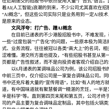
在近期递交的招股书中依然使用大量“广告式”语言。
着AI(人工智能)浪潮的到来，不少公司尤其喜欢在招
“AI概念”，但这些公司实际只是业务用到一定AI技
是原来的业态。
文风浮夸：打广告、蹭AI概念
在目前已递表的不少港股招股书中，不难发现，
一些“过度包装”“广告化”的问题，一些原本极为简洁
式、业务流程，往往被冠以各类“高大上”的名词，相
涩难懂。港交所方面也提及，“有些招股书甚至从第
页都是广告性叙述，而不是向投资者客观介绍自己的
以6月递表的某调味品公司为例，该公司招股书
中前三页中，仅介绍公司是一家复合调味品公司。同
书中还充斥着大量的“宣传用语”，比如“有人的地方
道，有中国味道就有聚慧餐调”“精湛的烹饪，一半是
半是科学”等。直到第四页末尾和第五页，公司才终
司的产品主要为复合调味品定制品，其中包括火锅类