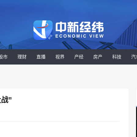
股市
理财
直播
视界
产经
房产
科技
汽
战”