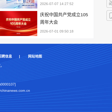
2026-07-07 14:27:52
快
庆祝中国共产党成立105
周年大会
客
2026-07-01 09:50:18
招聘信息
|
网站地图
权。
000107]
nanews.com.cn